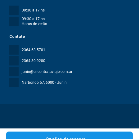
09:30 a 17 hs
09:30 a 17 hs
Horas de verão
Contato
2364 63 5701
2364 30 9200
junin@encontratuviaje.com.ar
Narbondo 57
, 6000 - Junin
Todos os direitos reservados ENCONTRA TU VIAJE © 2026
Política