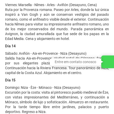
Viernes: Marsella - Nîmes - Arles - Aviñón (Desayuno, Cena)
Ruta por la Provenza romana. Paseo por Arles, donde la luz única
inspiró a Van Gogh y aún se conservan vestigios del pasado
romano, como el anfiteatro visible desde el exterior. Continuación
hacia Nîmes para visitar su impresionante anfiteatro romano, uno
de los mejor conservados del mundo. Parada panorámica en
Avignon, la ciudad amurallada que fue sede de los papas en la
Edad Media. Cena y alojamiento en hotel.
Día 14
Sábado: Aviñón - Aix-en-Provence - Niza (Desayuno)
Salida hacia Aix-en-Provence, ciudad natal de Cézanne, famosa
Entre em contato conosco
por sus elegantes plazas, fuentes y ambiente refinado.
Continuación hacia la Riviera Francesa. Tour panorámico de Niza,
capital de la Costa Azul. Alojamiento en el centro.
Día 15
Domingo: Niza - Èze - Mónaco - Niza (Desayuno)
Excursión por la costa: visita al pintoresco pueblo medieval de Èze,
con vistas impresionantes del Mediterráneo, y continuación a
Mónaco, símbolo de lujo y sofisticación. Almuerzo en restaurante.
Por la tarde tiempo libre entre jardines, palacios y puerto
deportivo. Regreso a Niza.