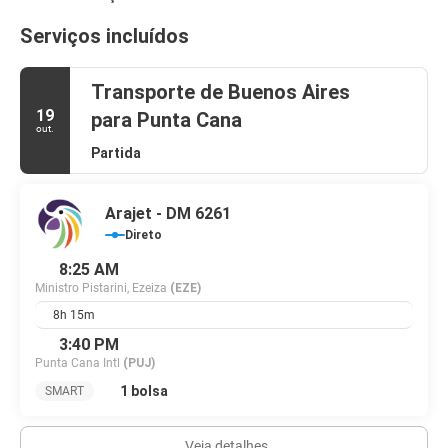
Serviços incluídos
Transporte de Buenos Aires
19
para Punta Cana
out.
Partida
Arajet - DM 6261
Direto
8:25 AM
Ministro Pistarini, Ezeiza
(EZE)
8h 15m
3:40 PM
Punta Cana Intl
(PUJ)
1 bolsa
SMART
Veja detalhes