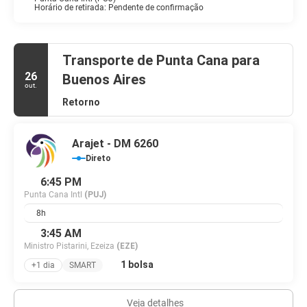
Horário de retirada: Pendente de confirmação
Transporte de Punta Cana para
26
Buenos Aires
out.
Retorno
Arajet - DM 6260
Direto
6:45 PM
Punta Cana Intl
(PUJ)
8h
3:45 AM
Ministro Pistarini, Ezeiza
(EZE)
1 bolsa
+1 dia
SMART
Veja detalhes