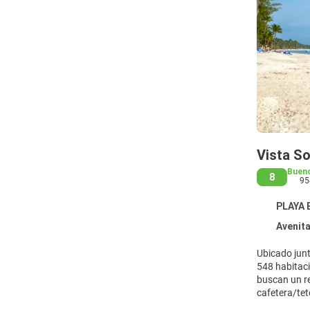
Vista S
Buen
8
95
PLAYA B
Avenita Al
Ubicado junt
548 habitaci
buscan un re
cafetera/tet
habitaciones