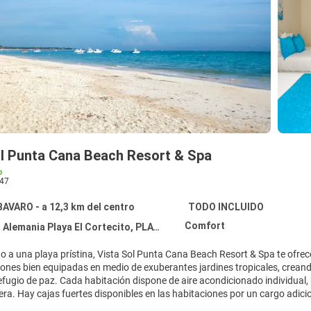
ol Punta Cana Beach Resort & Spa
o
47
AVARO - a 12,3 km del centro
TODO INCLUIDO
Comfort
emania Playa El Cortecito, PLAYA BAVARO 23000
o a una playa prístina, Vista Sol Punta Cana Beach Resort & Spa te ofrece
ones bien equipadas en medio de exuberantes jardines tropicales, creando
fugio de paz. Cada habitación dispone de aire acondicionado individual, b
era. Hay cajas fuertes disponibles en las habitaciones por un cargo adicion
, y se pueden alquilar tarjetas SIM para teléfonos inteligentes desbloquea