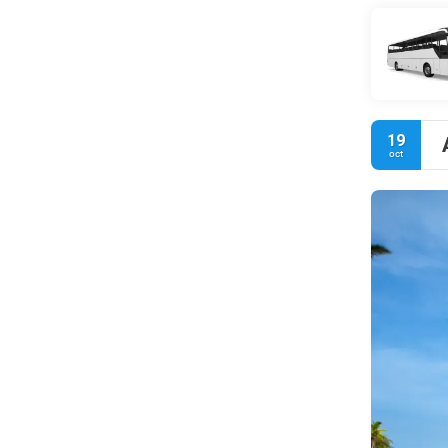
19
oct