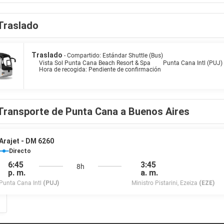
 nocturnos en el teatro, garantiza un ambiente vibrante. Situado cerca de 
golf apreciarán el campo a solo cinco minutos en coche. Las comodidades d
Traslado
 spa, un gimnasio, deportes acuáticos no motorizados y una variedad de 
 a la carta. Desde cócteles junto a la playa hasta experiencias gastronó
Traslado
- Compartido: Estándar Shuttle (Bus)
Vista Sol Punta Cana Beach Resort & Spa
Punta Cana Intl (PUJ)
Hora de recogida: Pendiente de confirmación
Transporte de Punta Cana a Buenos Aires
Arajet - DM 6260
Directo
6:45
3:45
8h
p. m.
a. m.
Punta Cana Intl
(PUJ)
Ministro Pistarini, Ezeiza
(EZE)