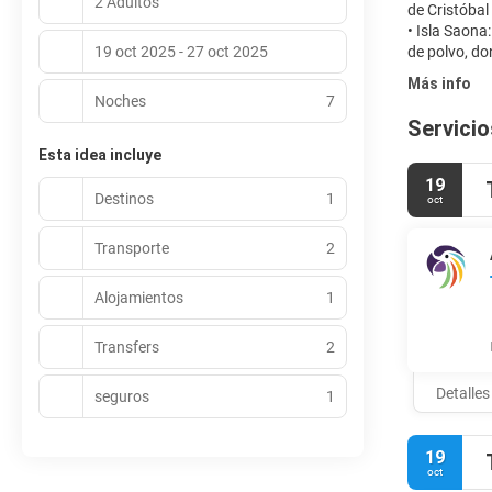
2 Adultos
de Cristóbal
• Isla Saona
19 oct 2025 - 27 oct 2025
Más info
Noches
7
Servicio
Esta idea incluye
19
Destinos
1
oct
Transporte
2
Alojamientos
1
Transfers
2
Detalles
seguros
1
19
oct