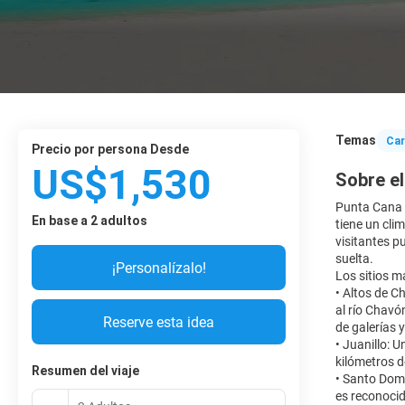
Temas
Car
precio por persona Desde
US$1,530
Sobre el
Punta Cana e
En base a 2 adultos
tiene un cli
visitantes p
suelta.
¡Personalízalo!
Los sitios m
• Altos de C
al río Chavó
Reserve esta idea
de galerías 
• Juanillo:
kilómetros 
Resumen del viaje
• Santo Domi
es reconocid