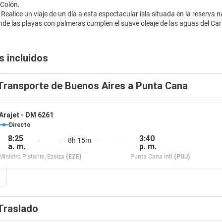
 Colón.
: Realice un viaje de un día a esta espectacular isla situada en la reserva
s incluidos
Transporte de Buenos Aires a Punta Cana
Arajet - DM 6261
Directo
8:25
3:40
8h 15m
a. m.
p. m.
Ministro Pistarini, Ezeiza
(EZE)
Punta Cana Intl
(PUJ)
Traslado