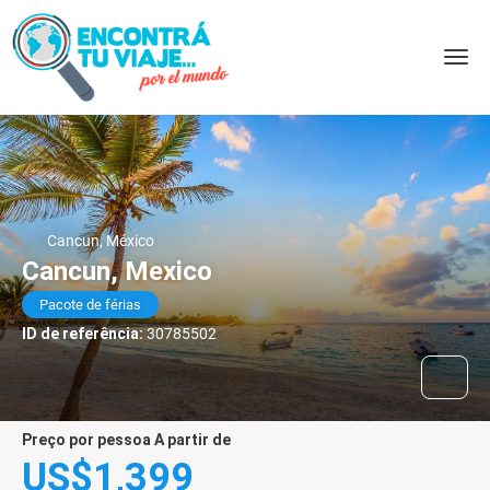
Cancun, México
Cancun, Mexico
Pacote de férias
ID de referência:
30785502
preço por pessoa A partir de
US$1,399