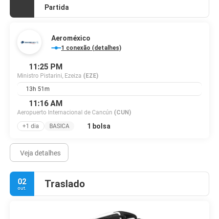
Partida
Aeroméxico
1 conexão (detalhes)
11:25 PM
Ministro Pistarini, Ezeiza
(EZE)
13h 51m
11:16 AM
Aeropuerto Internacional de Cancún
(CUN)
1 bolsa
+1 dia
BASICA
Veja detalhes
02
Traslado
out.