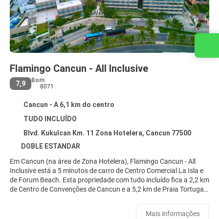
Entre em contato conosco
Flamingo Cancun - All Inclusive
Bom
7,9
8071
Cancun - A 6,1 km do centro
TUDO INCLUÍDO
Blvd. Kukulcan Km. 11 Zona Hotelera, Cancun 77500
DOBLE ESTANDAR
Em Cancun (na área de Zona Hotelera), Flamingo Cancun - All
Inclusive está a 5 minutos de carro de Centro Comercial La Isla e
de Forum Beach. Esta propriedade com tudo incluído fica a 2,2 km
de Centro de Convenções de Cancun e a 5,2 km de Praia Tortugas.
Relaxe em uma das 2 piscinas externas ou aproveite outras
Mais informações
instalações recreativas, que incluem uma academia. esta