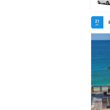
21
jul.