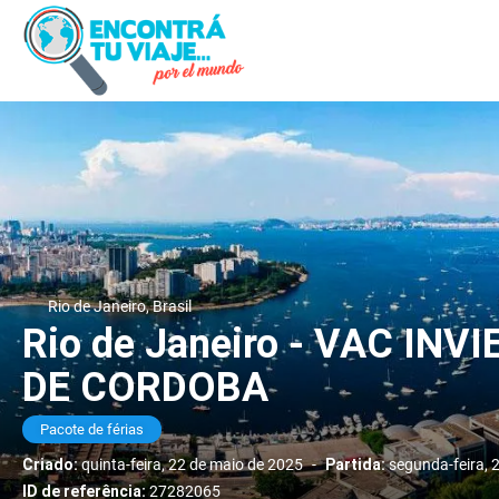
Rio de Janeiro, Brasil
Rio de Janeiro - VAC INV
DE CORDOBA
Pacote de férias
Criado:
quinta-feira, 22 de maio de 2025
-
Partida:
segunda-feira, 
ID de referência:
27282065