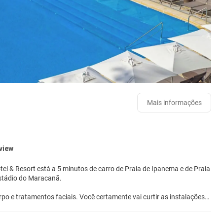
Mais informações
 view
tel & Resort está a 5 minutos de carro de Praia de Ipanema e de Praia
de Estádio do Maracanã.
o e tratamentos faciais. Você certamente vai curtir as instalações
Este hotel oferece comodidades como Wi-Fi de cortesia, serviços de
até as atrações próximas em nosso traslado local de cortesia.