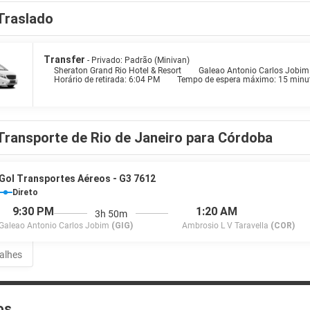
Traslado
 casa em um de nossos 538 quartos com frigobares. Os quartos possuem v
eb e canais a cabo para a sua diversão. Banheiro privativo com chuveiro
tos da culinária italiana no Bene, um dos 5 restaurantes neste hotel, ou 
Transfer
- Privado: Padrão (Minivan)
cos disponíveis na cafeteria. Relaxe com uma bebida refrescante em um
Sheraton Grand Rio Hotel & Resort
Galeao Antonio Carlos Jobim
Horário de retirada: 6:04 PM
Tempo de espera máximo: 15 minu
t) disponível diariamente, entre 6h e 11h, mediante uma taxa.
es presentes incluem acesso grátis à internet com fio, um business cent
 quadrados, contendo espaço para conferência e salas de reunião, e é o
Transporte de Rio de Janeiro para Córdoba
raslado de/para o aeroporto está disponível por uma sobretaxa.
Gol Transportes Aéreos - G3 7612
Direto
9:30 PM
1:20 AM
3h 50m
Galeao Antonio Carlos Jobim
(GIG)
Ambrosio L V Taravella
(COR)
talhes
os