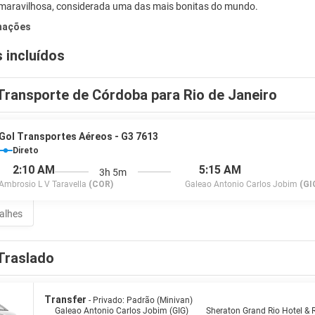
 maravilhosa, considerada uma das mais bonitas do mundo.
mações
 incluídos
Transporte de Córdoba para Rio de Janeiro
Gol Transportes Aéreos - G3 7613
Direto
2:10 AM
5:15 AM
3h 5m
Ambrosio L V Taravella
(COR)
Galeao Antonio Carlos Jobim
(GI
talhes
Traslado
Transfer
- Privado: Padrão (Minivan)
Galeao Antonio Carlos Jobim (GIG)
Sheraton Grand Rio Hotel & 