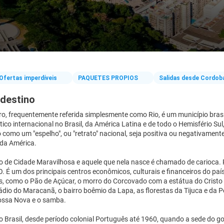
Ofertas imperdíveis
PAQUETES PROPIOS
Salidas desde Cordob
 destino
ro, frequentemente referida simplesmente como Rio, é um município brasi
stico internacional no Brasil, da América Latina e de todo o Hemisfério Sul
como um "espelho", ou "retrato" nacional, seja positiva ou negativamente
 da América.
o de Cidade Maravilhosa e aquele que nela nasce é chamado de carioca.
 É um dos principais centros econômicos, culturais e financeiros do país
os, como o Pão de Açúcar, o morro do Corcovado com a estátua do Cristo
tádio do Maracanã, o bairro boêmio da Lapa, as florestas da Tijuca e da 
Bossa Nova e o samba.
do Brasil, desde período colonial Português até 1960, quando a sede do go