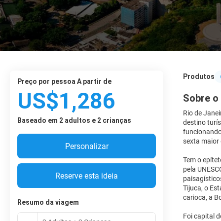
Produtos
preço por pessoa A partir de
US$1,286
Sobre o
Rio de Janei
Baseado em 2 adultos e 2 crianças
destino turí
funcionando 
sexta maior
Personalizar
Tem o epítet
pela UNESCO.
Reserve esta ideia
paisagístic
Tijuca, o Es
carioca, a 
Resumo da viagem
Foi capital 