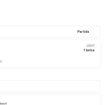
Partida
LIGHT
1 bolsa
G)
Resort