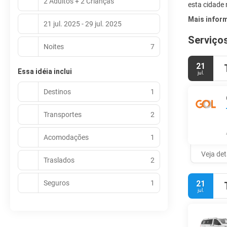
2 Adultos + 2 Crianças
esta cidade
Mais infor
21 jul. 2025 - 29 jul. 2025
Serviços
Noites
7
21
Essa idéia inclui
jul.
Destinos
1
Transportes
2
Acomodações
1
Veja de
Traslados
2
Seguros
1
21
jul.