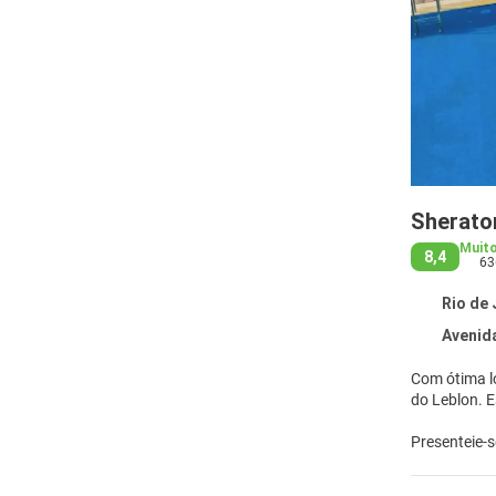
Sherato
Muit
8,4
63
Rio de 
Avenida Ni
Com ótima lo
d
Presenteie-s
recreativas,
concierge e 