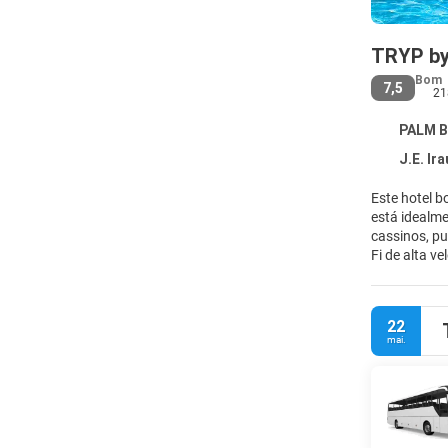
TRYP by
Bom
7,5
21
PALM B
J.E. Ira
Este hotel b
está idealme
cassinos, p
Fi de alta v
areia branca
todos os fr
22
mai.