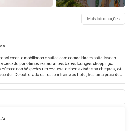
Mais informações
eds
elegantemente mobiliados e suítes com comodidades sofisticadas,
tá cercado por ótimos restaurantes, bares, lounges, shoppings,
a oferece aos hóspedes um coquetel de boas-vindas na chegada, Wi-
 center. Do outro lado da rua, em frente ao hotel, fica uma praia de
raia gratuitas. O hotel estende o serviço de bebidas e toalhas a
em Aruba.
AUA)