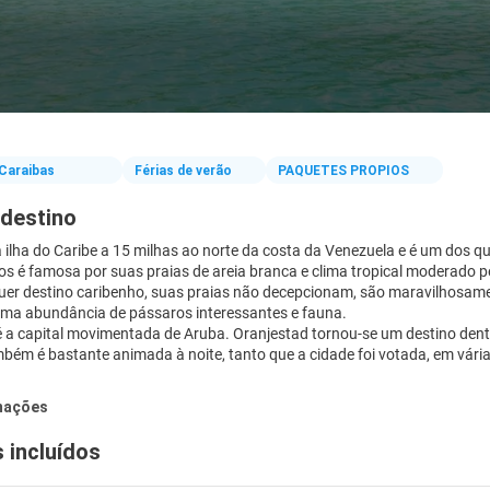
Caraibas
Férias de verão
PAQUETES PROPIOS
 destino
ilha do Caribe a 15 milhas ao norte da costa da Venezuela e é um dos qu
os é famosa por suas praias de areia branca e clima tropical moderado p
er destino caribenho, suas praias não decepcionam, são maravilhosamen
uma abundância de pássaros interessantes e fauna.
é a capital movimentada de Aruba. Oranjestad tornou-se um destino dent
bém é bastante animada à noite, tanto que a cidade foi votada, em vár
mações
 incluídos