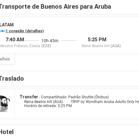
Transporte de Buenos Aires para Aruba
LATAM
1 conexão (detalhes)
7:40 AM
5:25 PM
10h 45m
Ministro Pistarini, Ezeiza
(EZE)
Reina Beatrix Intl
(AUA)
talhes
Traslado
Transfer
- Compartilhado: Padrão Shuttle (Ônibus)
Reina Beatrix Intl (AUA)
TRYP by Wyndham Aruba Adults Only Ho
Horário de retirada: 5:25 PM
Hotel