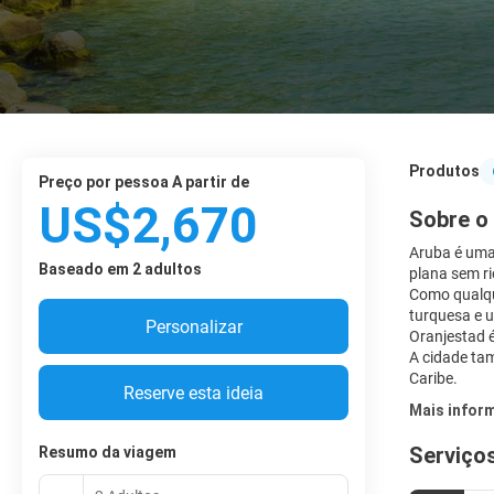
Produtos
preço por pessoa A partir de
US$2,670
Sobre o
Aruba é uma 
Baseado em 2 adultos
plana sem ri
Como qualqu
turquesa e 
Personalizar
Oranjestad 
A cidade tam
Caribe.
Reserve esta ideia
Mais infor
Serviços
Resumo da viagem