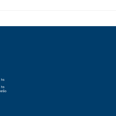
 hs
 hs
verão