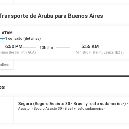
Transporte de Aruba para Buenos Aires
LATAM
1 conexão (detalhes)
6:50 PM
5:55 AM
10h 5m
Reina Beatrix Intl
(AUA)
Ministro Pistarini, Ezeiza
(EZE)
talhes
os
Seguro (Seguro Assisto 30 - Brasil y resto sudamerica-) -
Assisto
-
Seguro Assisto 30 - Brasil y resto sudamerica-