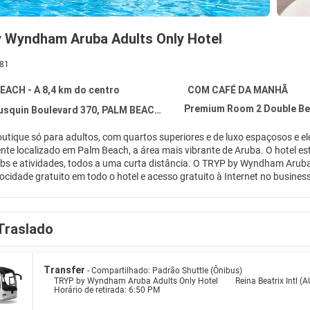
 Wyndham Aruba Adults Only Hotel
81
EACH - A 8,4 km do centro
COM CAFÉ DA MANHÃ
Premium Room 2 Double B
usquin Boulevard 370, PALM BEACH 1200
outique só para adultos, com quartos superiores e de luxo espaçosos e 
nte localizado em Palm Beach, a área mais vibrante de Aruba. O hotel es
ubs e atividades, todos a uma curta distância. O TRYP by Wyndham Arub
elocidade gratuito em todo o hotel e acesso gratuito à Internet no business
 digna de cartão postal, onde os hóspedes podem relaxar em cadeiras de p
equentadores da praia, garantindo uma experiência memorável de férias 
Traslado
Transfer
- Compartilhado: Padrão Shuttle (Ônibus)
TRYP by Wyndham Aruba Adults Only Hotel
Reina Beatrix Intl (
Horário de retirada: 6:50 PM