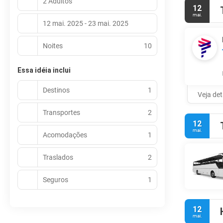
2 Adultos
12
mai.
12 mai. 2025 - 23 mai. 2025
Noites
10
Essa idéia inclui
Destinos
1
Veja de
Transportes
2
12
mai.
Acomodações
1
Traslados
2
Seguros
1
12
mai.