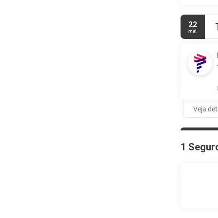
22
mai.
Veja de
1 Segur