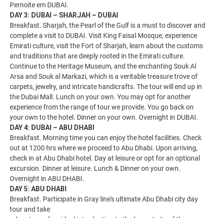
Pernoite em DUBAI.
DAY 3: DUBAI – SHARJAH – DUBAI
Breakfast. Sharjah, the Pearl of the Gulf is a must to discover and
complete a visit to DUBAI. Visit King Faisal Mosque, experience
Emirati culture, visit the Fort of Sharjah, learn about the customs
and traditions that are deeply rooted in the Emirati culture.
Continue to the Heritage Museum, and the enchanting Souk Al
Arsa and Souk al Markazi, which is a veritable treasure trove of
carpets, jewelry, and intricate handicrafts. The tour will end up in
the Dubai Mall. Lunch on your own. You may opt for another
experience from the range of tour we provide. You go back on
your own to the hotel. Dinner on your own. Overnight in DUBAI.
DAY 4: DUBAI – ABU DHABI
Breakfast. Morning time you can enjoy the hotel facilities. Check
out at 1200 hrs where we proceed to Abu Dhabi. Upon arriving,
check in at Abu Dhabi hotel. Day at leisure or opt for an optional
excursion. Dinner at leisure. Lunch & Dinner on your own.
Overnight in ABU DHABI.
DAY 5: ABU DHABI
Breakfast. Participate in Gray line's ultimate Abu Dhabi city day
tour and take