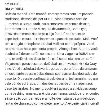
em DUBAI.
DIA 2: DUBAI
Café da manhã. Esta manhã, começaremos com um passeio
tradicional de meio dia por DUBAI. Visitaremos a área de
Jumeirah, o Burj Al Arab, pararemos em um centro de arte,
pararemos na Grande Mesquita de Jumeirah, Bastakyia,
atravessaremos o riacho pela loja "Abras" nos souks de
especiarias e ouro. Terminaremos o passeio no Dubai Mall. Você
tem a opção de explorar o Dubai Mall por conta própria. Você
retornará ao hotel por conta própria. Almoço livre. À tarde, você
desfrutará de um safári no deserto. Uma viagem a DUBAI sem
uma experiência no deserto não está completa sem um safári.
Viajaremos pelos desertos de Dubai em um veículo 4x4 da Gray
Line. Você desfrutará de várias paradas para fotos durante um
emocionante passeio pelas dunas sobre as areias douradas do
deserto. O passeio continuará pelo deserto, testemunhando um
belo pôr do sol árabe, um dos destaques de uma viagem aos
desertos árabes. No menu, você terá acesso a atividades como
dune bashing, uma experiência com henna, sandboard, encontro
e interação com camelos e, à noite, desfrutará de um delicioso
jantar de churrasco com entretenimento. A experiência é incrível!