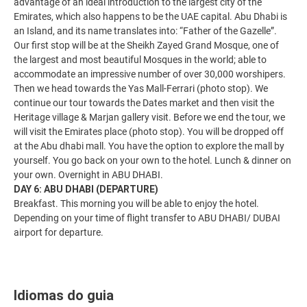
advantage of an ideal introduction to the largest city of the
Emirates, which also happens to be the UAE capital. Abu Dhabi is
an Island, and its name translates into: “Father of the Gazelle”.
Our first stop will be at the Sheikh Zayed Grand Mosque, one of
the largest and most beautiful Mosques in the world; able to
accommodate an impressive number of over 30,000 worshipers.
Then we head towards the Yas Mall-Ferrari (photo stop). We
continue our tour towards the Dates market and then visit the
Heritage village & Marjan gallery visit. Before we end the tour, we
will visit the Emirates place (photo stop). You will be dropped off
at the Abu dhabi mall. You have the option to explore the mall by
yourself. You go back on your own to the hotel. Lunch & dinner on
your own. Overnight in ABU DHABI.
DAY 6: ABU DHABI (DEPARTURE)
Breakfast. This morning you will be able to enjoy the hotel.
Depending on your time of flight transfer to ABU DHABI/ DUBAI
airport for departure.
Idiomas do guia