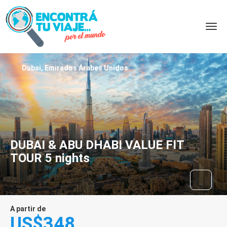
Dubai, Emirados Árabes Unidos
DUBAI & ABU DHABI VALUE FIT
TOUR 5 nights
A partir de
US$348