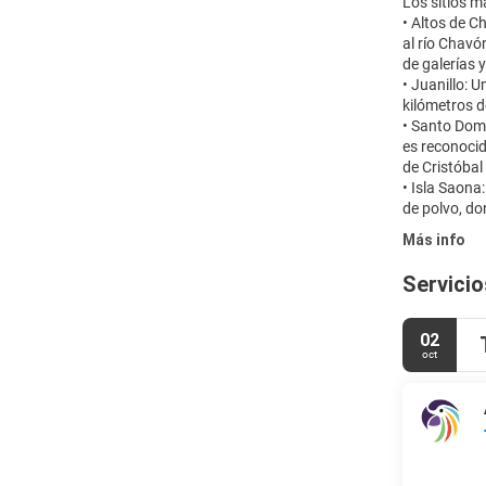
Los sitios m
• Altos de C
al río Chavó
de galerías 
• Juanillo:
kilómetros 
• Santo Domi
es reconocid
de Cristóbal
• Isla Saona
Más info
Servicio
02
oct