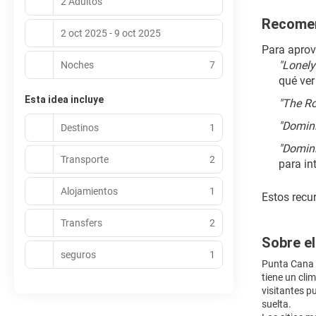
2 Adultos
Recomen
2 oct 2025 - 9 oct 2025
Para aprov
"Lonely
Noches
7
qué ver
Esta idea incluye
"The Ro
"Domini
Destinos
1
"Domini
Transporte
2
para in
Alojamientos
1
Estos recur
Transfers
2
Sobre el
seguros
1
Punta Cana e
tiene un cli
visitantes p
suelta.