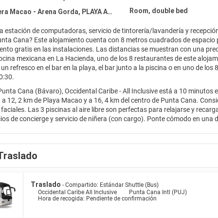
Room, double bed
 Macao - Arena Gorda, PLAYA ARENA GORDA 23301
a estación de computadoras, servicio de tintorería/lavandería y recepció
unta Cana? Este alojamiento cuenta con 8 metros cuadrados de espacio p
nto gratis en las instalaciones. Las distancias se muestran con una preci
cocina mexicana en La Hacienda, uno de los 8 restaurantes de este alojamien
un refresco en el bar en la playa, el bar junto a la piscina o en uno de lo
0:30.
unta Cana (Bávaro), Occidental Caribe - All Inclusive está a 10 minutos
á a 12, 2 km de Playa Macao y a 16, 4 km del centro de Punta Cana. Consi
faciales. Las 3 piscinas al aire libre son perfectas para relajarse y recar
icios de concierge y servicio de niñera (con cargo). Ponte cómodo en una 
CD. Mantén el contacto con los tuyos gracias al acceso a internet wifi grat
incluyen teléfono, caja fuerte (con espacio para laptop) y escritorio. Est
os restaurantes del establecimiento. Es posible que se apliquen cargos po
Traslado
das y otros servicios.
Traslado
- Compartido: Estándar Shuttle (Bus)
Occidental Caribe All Inclusive
Punta Cana Intl (PUJ)
Hora de recogida: Pendiente de confirmación