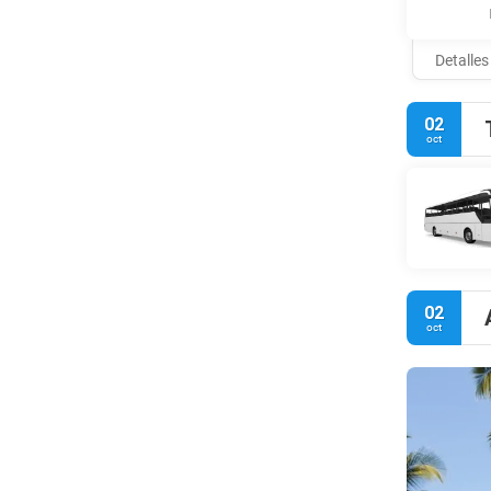
Detalles
02
oct
02
oct