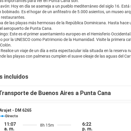
ás importantes para ver en Punta Cana son:
havón: Hoy en día se asemeja a un pueblo mediterráneo del siglo 16. Está
n bobinado. Es el hogar de un anfiteatro de 5.000 asientos, un museo arqu
y restaurantes.
 Una de las playas más hermosas de la República Dominicana. Hasta hac
del aeropuerto de Punta Cana.
ngo: Este es el primer asentamiento europeo en el Hemisferio Occidental.
o por la UNESCO como Patrimonio de la Humanidad. Visite la primera cated
 Colón.
: Realice un viaje de un día a esta espectacular isla situada en la reserva
s incluidos
Transporte de Buenos Aires a Punta Cana
Arajet - DM 6265
Directo
11:07
6:22
8h 15m
a. m.
p. m.