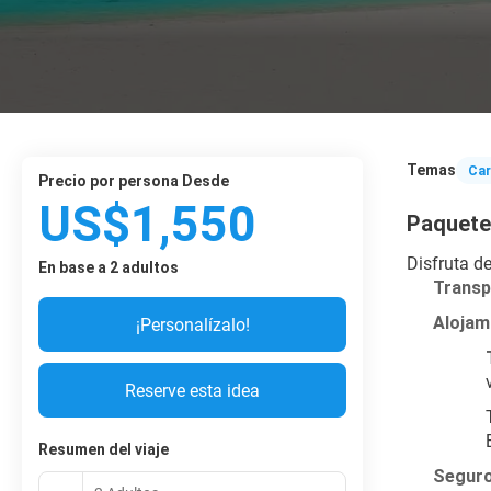
Temas
Car
precio por persona Desde
US$1,550
Paquete 
Disfruta de
En base a 2 adultos
Transp
Alojam
¡Personalízalo!
Reserve esta idea
Resumen del viaje
Seguro