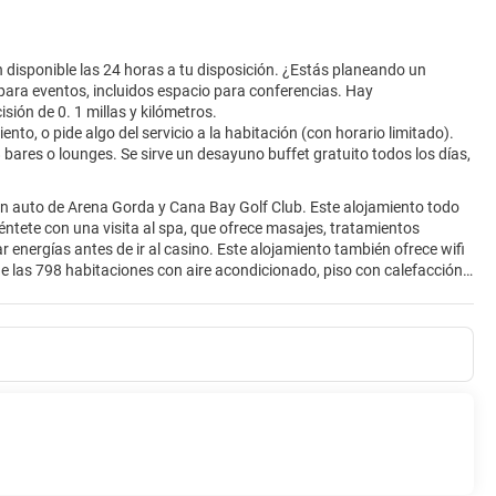
n disponible las 24 horas a tu disposición. ¿Estás planeando un
ara eventos, incluidos espacio para conferencias. Hay
sión de 0. 1 millas y kilómetros.
to, o pide algo del servicio a la habitación (con horario limitado).
s 8 bares o lounges. Se sirve un desayuno buffet gratuito todos los días,
 en auto de Arena Gorda y Cana Bay Golf Club. Este alojamiento todo
éntete con una visita al spa, que ofrece masajes, tratamientos
gar energías antes de ir al casino. Este alojamiento también ofrece wifi
de las 798 habitaciones con aire acondicionado, piso con calefacción y
is y disfruta de tu música favorita con la base para iPod. Las
e alojamiento es todo incluido. Las tarifas incluyen las comidas y
r comer en algunos restaurantes, cenas y platillos especiales,