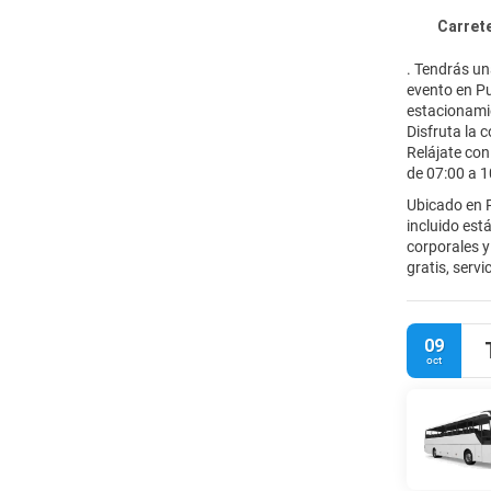
Carretera
. Tendrás un
evento en P
estacionamie
Disfruta la 
Relájate con 
de 07:00 a 1
Ubicado en P
incluido est
corporales y 
gratis, serv
televisión L
comodidades 
bebidas en l
09
algunas bebi
oct