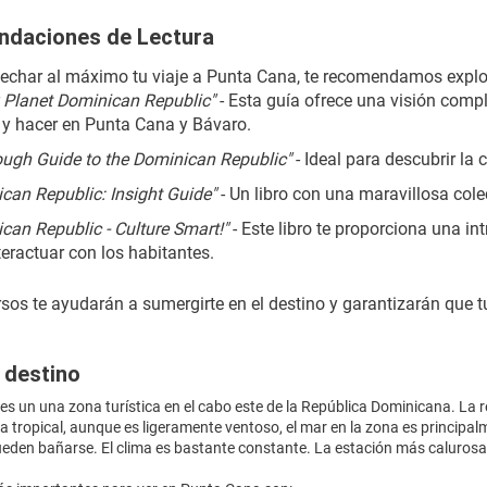
daciones de Lectura
echar al máximo tu viaje a Punta Cana, te recomendamos explora
 Planet Dominican Republic"
 - Esta guía ofrece una visión comp
 y hacer en Punta Cana y Bávaro.
ugh Guide to the Dominican Republic"
 - Ideal para descubrir la 
can Republic: Insight Guide"
 - Un libro con una maravillosa col
can Republic - Culture Smart!"
 - Este libro te proporciona una i
teractuar con los habitantes.
sos te ayudarán a sumergirte en el destino y garantizarán que tu
 destino
s un una zona turística en el cabo este de la República Dominicana. La r
ma tropical, aunque es ligeramente ventoso, el mar en la zona es principal
ueden bañarse. El clima es bastante constante. La estación más calurosa