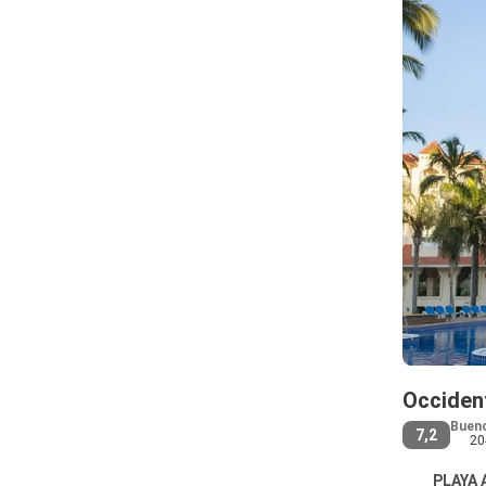
Occident
Buen
7,2
20
PLAYA A