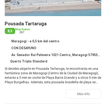
Pousada Tartaruga
Muy bueno
8,5
397
Maragogi - a 0,5 km del centro
CON DESAYUNO
Av. Senador Rui Palmeira 1021 Centro, Maragogi 57955-000
Quarto Triplo Standard
Si decides alojarte en Pousada Tartaruga, te encontrarás en una
fantástica zona de Maragogi (Centro de la Ciudad de Maragogi),
estarás a 5 min en coche de Playa Barra Grande y a otros 9 min de
Playa Burgalhau. Además, esta pousada brasileña de playa se
encuentra a 7,7 km de Playa Antunes y a 9,4 km de Playa Ponta
do Mangue.
Más info
Con bicicletas de alquiler y muchas otras instalaciones recreativas
a tu disposición, no te quedará ni un minuto libre. Encontrarás