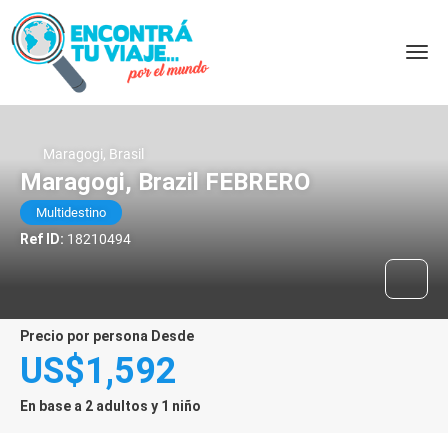
Maragogi, Brasil
Maragogi, Brazil FEBRERO
Multidestino
Ref ID:
18210494
precio por persona Desde
US$1,592
En base a 2 adultos y 1 niño