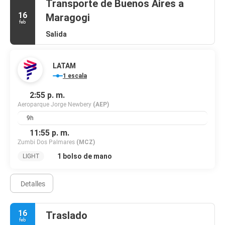
Transporte de Buenos Aires a
16
Maragogi
feb
Salida
LATAM
1 escala
2:55 p. m.
Aeroparque Jorge Newbery
(AEP)
9h
11:55 p. m.
Zumbi Dos Palmares
(MCZ)
1 bolso de mano
LIGHT
Detalles
16
Traslado
feb