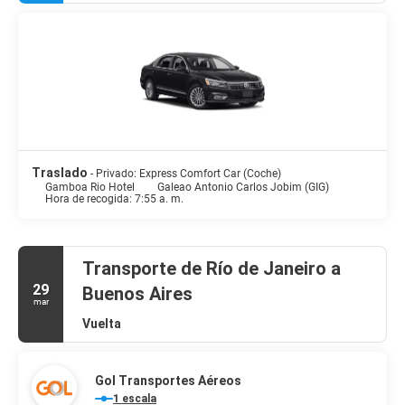
ducha está provisto de artículos de higiene personal gratuitos y
secadores de pelo. Entre las comodidades, se incluyen caja fuerte,
escritorio y teléfono.
Prueba deliciosos platos sin moverte de este hotel, que cuenta con
un restaurante y ofrece servicio de habitaciones las 24 horas. Qué
mejor forma de acabar el día que con una bebida en el bar o
lounge. Se ofrece un desayuno bufé todos los días de 06:30 a
09:30 con un coste adicional.
Traslado
- Privado: Express Comfort Car (Coche)
Tendrás un servicio de recepción las 24 horas, consigna de
Gamboa Rio Hotel
Galeao Antonio Carlos Jobim (GIG)
Hora de recogida: 7:55 a. m.
equipaje y un ascensor a tu disposición. Hay un aparcamiento sin
asistencia (de pago) disponible.
Transporte de Río de Janeiro a
29
Buenos Aires
mar
Vuelta
Gol Transportes Aéreos
1 escala