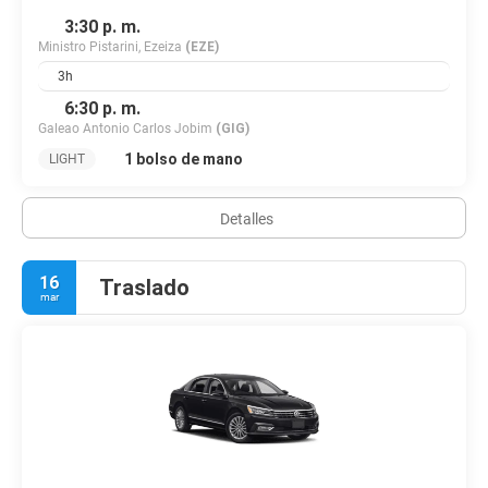
3:30 p. m.
Ministro Pistarini, Ezeiza
(EZE)
3h
6:30 p. m.
Galeao Antonio Carlos Jobim
(GIG)
1 bolso de mano
LIGHT
Detalles
16
Traslado
mar