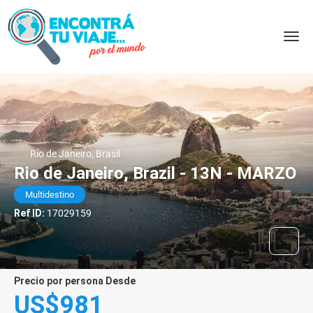
Río de Janeiro, Brasil
Rio de Janeiro, Brazil - 13N - MARZO
Multidestino
Ref ID:
17029159
precio por persona Desde
US$981