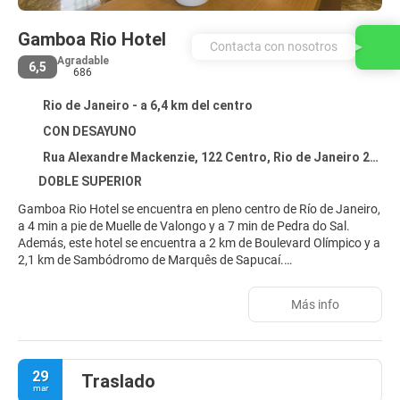
Gamboa Rio Hotel
Contacta con nosotros
Agradable
6,5
686
Rio de Janeiro - a 6,4 km del centro
CON DESAYUNO
Rua Alexandre Mackenzie, 122 Centro, Rio de Janeiro 20221-410
DOBLE SUPERIOR
Gamboa Rio Hotel se encuentra en pleno centro de Río de Janeiro,
a 4 min a pie de Muelle de Valongo y a 7 min de Pedra do Sal.
Además, este hotel se encuentra a 2 km de Boulevard Olímpico y a
2,1 km de Sambódromo de Marquês de Sapucaí.
Aprovecha los prácticos servicios que se te ofrecen, como
Más info
conexión a Internet wifi gratis, servicios de conserjería o una
máquina expendedora.
Te sentirás como en tu propia casa en cualquiera de las 52
29
Traslado
habitaciones con minibar y televisión LCD. Mantén el contacto con
mar
los tuyos gracias a la la conexión wifi gratis. El baño privado con