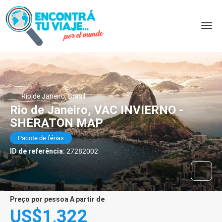
Rio de Janeiro, Brasil
Rio de Janeiro, VAC INVIERNO -
SHERATON MAP
Pacote de férias
ID de referência:
27282002
preço por pessoa A partir de
US$1,322