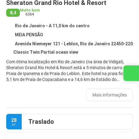
Sheraton Grand Rio Hotel & Resort
Muito bom
8,4
6364
Rio de Janeiro - A 11,0 km do centro
MEIA PENSÃO
Avenida Niemeyer 121 - Leblon, Rio de Janeiro 22450-220
Classic Twin Partial ocean view
Com ótima localização em Rio de Janeiro (na área de Vidigal),
Sheraton Grand Rio Hotel & Resort está a 5 minutos de carro de
Entre em contato conosco
Praia de Ipanema e de Praia do Leblon. Este hotel na praia fica a
5,1 km de Praia de Copacabana e a 14,6 km de Estádio do
Maracanã.
Mais informações
Presenteie-se com uma visita ao spa, que oferece massagens,
tratamentos para o corpo e tratamentos faciais. Você certamente
vai curtir as instalações recreativas, como 2 piscinas externas,
quadras de tênis externas e uma sauna seca. Este hotel oferece
28
Traslado
comodidades como Wi-Fi de cortesia, serviços de concierge e loja
jul.
de presentes/banca de jornal. Os hóspedes podem pegar uma
carona até as atrações próximas em nosso traslado local de
cortesia.