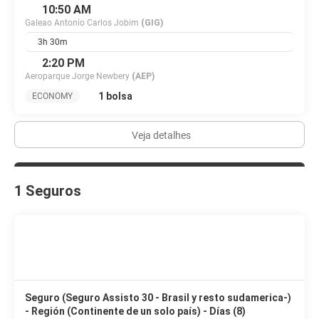
10:50 AM
Galeao Antonio Carlos Jobim
(GIG)
3h 30m
2:20 PM
Aeroparque Jorge Newbery
(AEP)
1 bolsa
ECONOMY
Veja detalhes
1 Seguros
Seguro (Seguro Assisto 30 - Brasil y resto sudamerica-)
- Región (Continente de un solo país) - Días (8)