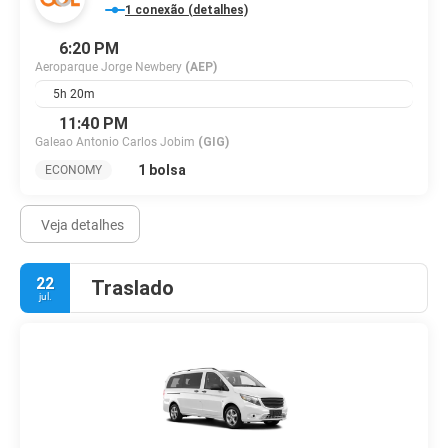
1 conexão (detalhes)
6:20 PM
Aeroparque Jorge Newbery
(AEP)
5h 20m
11:40 PM
Galeao Antonio Carlos Jobim
(GIG)
1 bolsa
ECONOMY
Veja detalhes
22
Traslado
jul.