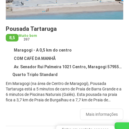
Pousada Tartaruga
Muito bom
8,5
397
Maragogi - A 0,5 km do centro
COM CAFÉ DA MANHÃ
Av. Senador Rui Palmeira 1021 Centro, Maragogi 57955-000
Quarto Triplo Standard
Em Maragogi (na área de Centro de Maragogi), Pousada
Tartaruga está a 5 minutos de carro de Praia de Barra Grande e a
6 minutos de Piscinas Naturais (Galés). Esta pousada na praia
fica a 3,7 km de Praia de Burgalhau e a 7,7 km de Praia de
Antunes.
Mais informações
Aproveite opções de lazer, como aluguel de bicicletas, ou outras
comodidades, como Wi-Fi de cortesia e salão de recepção.