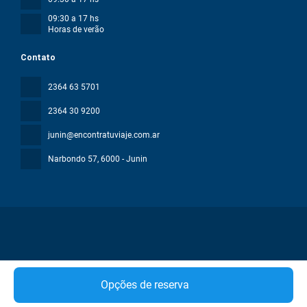
09:30 a 17 hs
Horas de verão
Contato
2364 63 5701
2364 30 9200
junin@encontratuviaje.com.ar
Narbondo 57
, 6000 - Junin
Todos os direitos reservados ENCONTRA TU VIAJE © 2026
Política
Opções de reserva
de privacidade