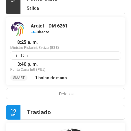
oct
Salida
Arajet - DM 6261
Directo
8:25 a. m.
Ministro Pistarini, Ezeiza
(EZE)
8h 15m
3:40 p. m.
Punta Cana Intl
(PUJ)
1 bolso de mano
SMART
Detalles
19
Traslado
oct