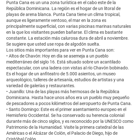
Punta Cana es un una zona turística en el cabo este de la
República Dominicana. La región es el hogar de un litoral de
playas de arena blanca. Punta Cana tiene un clima tropical,
aunque es ligeramente ventoso, el mar en la zona es
principalmente superficial, con varias piscinas marinas naturales
en la que los visitantes pueden bañarse. El clima es bastante
constante. La estación más calurosa dura de abril a noviembre.
Se sugiere que usted use ropa de algodón suelta.
Los sitios más importantes para ver en Punta Cana son:
• Altos de Chavón: Hoy en día se asemeja a un pueblo
mediterráneo del siglo 16. Está situado sobre un acantilado
espectacular, con una ladera con vistas al río Chavón bobinado.
Es el hogar de un anfiteatro de 5.000 asientos, un museo
arqueológico, talleres de artesanía, estudios de artistas y una
variedad de galerías y restaurantes.
• Juanillo: Una de las playas más hermosas de la República
Dominicana. Hasta hace unos años era un pueblo muy pequeño
de pescadores a pocos kilómetros del aeropuerto de Punta Cana.
• Santo Domingo: Este es el primer asentamiento europeo en el
Hemisferio Occidental. Se ha conservado su herencia colonial
durante más de cinco siglos, y es reconocido por la UNESCO como
Patrimonio de la Humanidad. Visite la primera catedral de las
Américas o el Alcázar de Colón, el Palacio de Diego, hijo de
Cristóbal Colón.