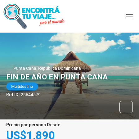
Punta Cana, República Dominicana
FIN DE AÑO EN PUNTA CANA
Multidestino
Ref ID:
25644579
precio por persona Desde
US$1,890