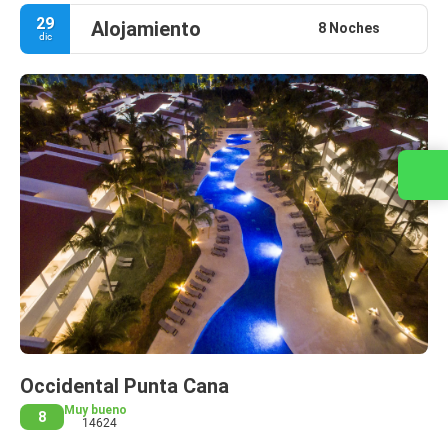
29
Alojamiento
8 Noches
dic
Contacta con nosotros
Occidental Punta Cana
Muy bueno
8
14624