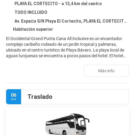
PLAYA EL CORTECITO - a 13,4 km del centro
TODO INCLUIDO
Av. Espa¤a S/N Playa El Cortecito, PLAYA EL CORTECITO 33126
Habitación superior
El Occidental Grand Punta Cana All Inclusive es un encantador
complejo caribeño rodeado de un jardín tropical y palmeras,
ubicado en el centro turístico de Playa Bávaro. La playa local de
aguas turquesas se encuentra a pocos pasos del hotel. El hotel
ofrece una amplia gama de servicios e instalaciones con todo
incluido. Además, cuenta con 7 bares, una discoteca, un
Más info
restaurante buffet, restaurantes a la carta y otras opciones
gastronómicas.
06
Traslado
ene